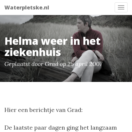
Waterpletske.nl
Tog
nav
Helma weer in het
ziekenhuis
Geplaatst door Grad op 25 april 2007
Hier een berichtje van Grad:
De laatste paar dagen ging het langzaam