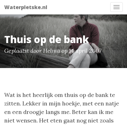
Waterpletske.nl
Tog
nav
Thuis op de bank
Geplaatst door Helma op 14 april 2007
Wat is het heerlijk om thuis op de bank te
zitten. Lekker in mijn hoekje, met een natje
en een droogje langs me. Beter kan ik me
niet wensen. Het eten gaat nog niet zoals