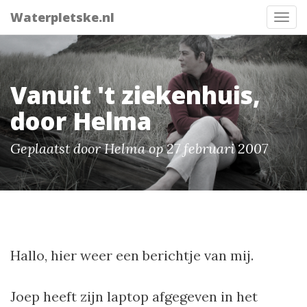
Waterpletske.nl
Tog
nav
Vanuit 't ziekenhuis,
door Helma
Geplaatst door Helma op 27 februari 2007
Hallo, hier weer een berichtje van mij.
Joep heeft zijn laptop afgegeven in het